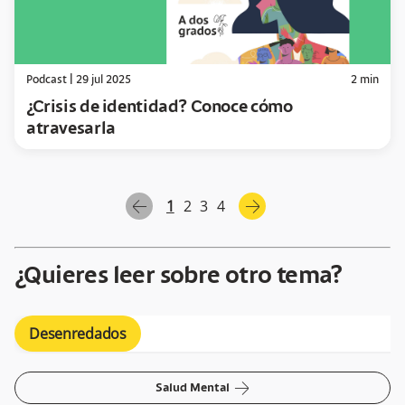
Podcast
|
29 jul 2025
2
min
¿Crisis de identidad? Conoce cómo
atravesarla
1
2
3
4
arrow-left
arrow-right
¿Quieres leer sobre otro tema?
Desenredados
arrow-right
Salud Mental