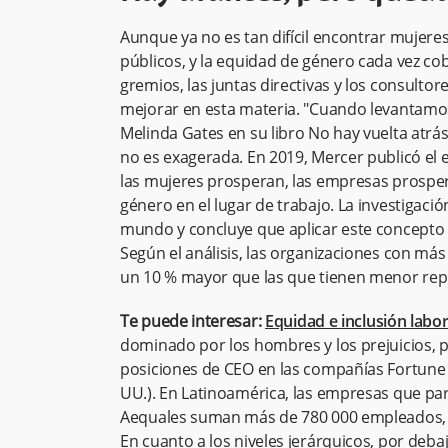
Aunque ya no es tan difícil encontrar mujeres
públicos, y la equidad de género cada vez co
gremios, las juntas directivas y los consulto
mejorar en esta materia. "Cuando levantamos
Melinda Gates en su libro No hay vuelta atrá
no es exagerada. En 2019, Mercer publicó el
las mujeres prosperan, las empresas prosperan
género en el lugar de trabajo. La investigac
mundo y concluye que aplicar este concepto t
Según el análisis, las organizaciones con má
un 10 % mayor que las que tienen menor rep
Te puede interesar:
Equidad e inclusión labor
dominado por los hombres y los prejuicios, p
posiciones de CEO en las compañías Fortune
UU.). En Latinoamérica, las empresas que par
Aequales suman más de 780 000 empleados, e
En cuanto a los niveles jerárquicos, por deba