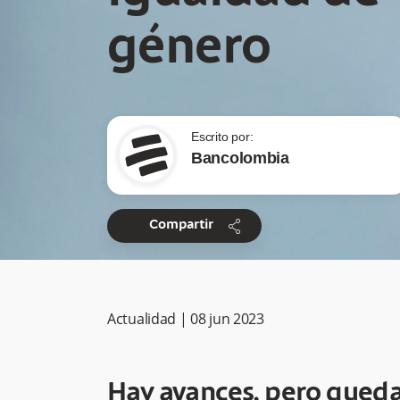
género
Escrito por:
Bancolombia
share
Compartir
Actualidad
|
08 jun 2023
Hay avances, pero qued