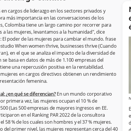
 en cargos de liderazgo en los sectores privados y
bra más importancia en las conversaciones de los
res, Colombia tiene un largo camino por recorrer para
 a las mujeres, levantamos a la humanidad", dice
s: El poder de las mujeres para cambiar el mundo. frase
 estudio When women thrive, businesses thrive (Cuando
), en el que se analiza el impacto de la diversidad de
ión se basa en datos de más de 1.100 empresas del
iene una repercusión positiva en la rentabilidad.
s mujeres en cargos directivos obtienen un rendimiento
resentación femenina.
al: ¿en qué se diferencian?
En un mundo corporativo
N
or primera vez, las mujeres ocupan el 10 % de
 500 (Las 500 empresas de mayores ingresos en EE.
E
ticiparon en el Ranking PAR 2022 de la consultora
e
l 58 % de los cuales son hombres y el 37 % mujeres.
d
jo del primer nivel, las mujeres representan cerca del 40
d