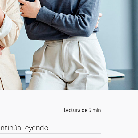
Lectura de
5
min
ntinúa leyendo