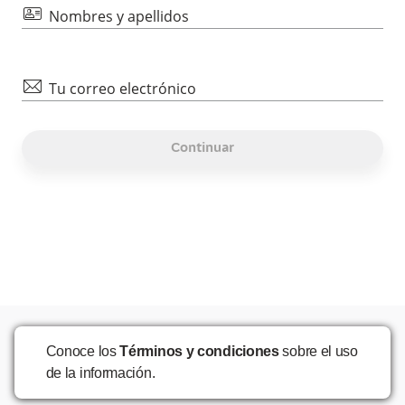
id
Nombres y apellidos
mail
Tu correo electrónico
Continuar
Conoce los
Términos y condiciones
sobre el uso
de la información.