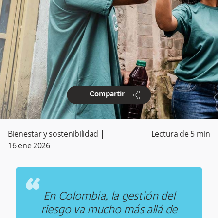
share
Compartir
Bienestar y sostenibilidad
|
Lectura de
5
min
16 ene 2026
“
En Colombia, la gestión del
riesgo va mucho más allá de