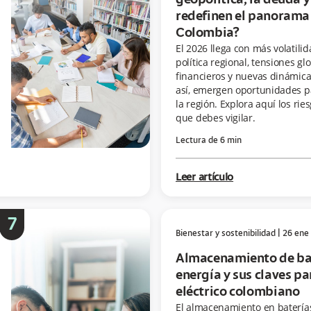
geopolítica, la deuda y 
redefinen el panorama
Colombia?
El 2026 llega con más volatilid
política regional, tensiones gl
financieros y nuevas dinámic
así, emergen oportunidades p
la región. Explora aquí los rie
que debes vigilar.
Lectura de
6
min
Leer artículo
7
Bienestar y sostenibilidad
|
26 ene
Almacenamiento de ba
energía y sus claves pa
eléctrico colombiano
El almacenamiento en baterías