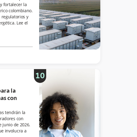
y fortalecer la
trico colombiano.
 regulatorios y
rgética. Lee el
10
ara la
nas con
s tendrán la
oradores con
e junio de 2026.
e involucra a