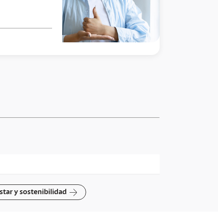
arrow-right
star y sostenibilidad