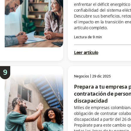
enfrentar el déficit energético 
confiabilidad del sistema eléc
Descubre sus beneficios, retos
el impacto en la transición ene
artículo completo.
Lectura de
9
min
Leer artículo
9
Negocios
|
29 dic 2025
Prepara a tu empresa p
contratación de perso
discapacidad
Miles de empresas colombiana
obligación de contratar colab
discapacidad a partir del 26 d
Prepárate para este cambio qu
todas las áreas de tu negocio.