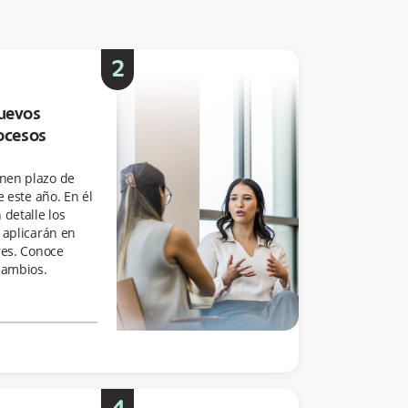
2
nuevos
rocesos
nen plazo de
e este año. En él
detalle los
 aplicarán en
res. Conoce
cambios.