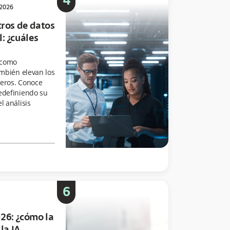
4
 2026
tros de datos
: ¿cuáles
 como
ambién elevan los
ieros. Conoce
redefiniendo su
l análisis
6
26: ¿cómo la