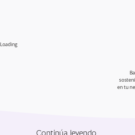
Loading
Ba
sosteni
en tu n
Continúa leyendo