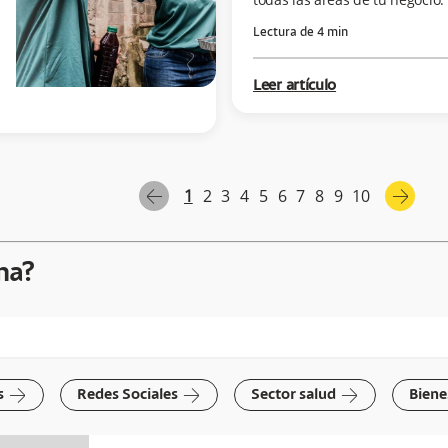
Lectura de
4
min
Leer artículo
1
2
3
4
5
6
7
8
9
10
arrow-left
arrow-right
ma?
arrow-right
arrow-right
arrow-right
s
Redes Sociales
Sector salud
Biene