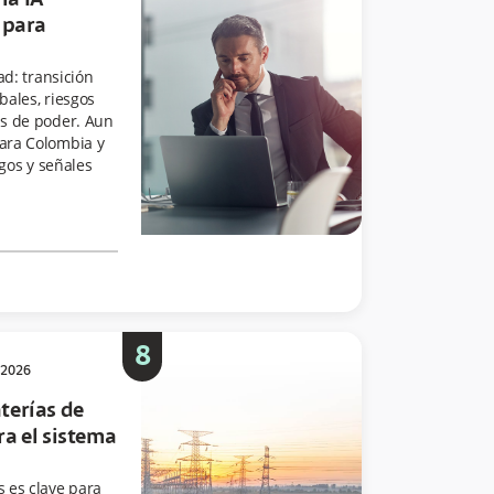
la IA
 para
ad: transición
obales, riesgos
as de poder. Aun
ara Colombia y
sgos y señales
8
 2026
terías de
ra el sistema
 es clave para