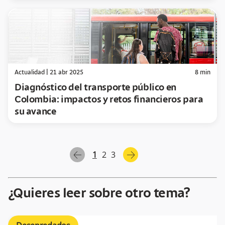
Actualidad
|
21 abr 2025
8
min
Diagnóstico del transporte público en
Colombia: impactos y retos financieros para
su avance
1
2
3
arrow-left
arrow-right
¿Quieres leer sobre otro tema?