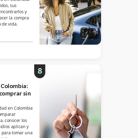
dos, sus
encontrarlos y
hacer la compra
o de vida.
8
5
 Colombia:
 comprar sin
dad en Colombia
comparar
a, conocer los
dios aplican y
n para tomar una