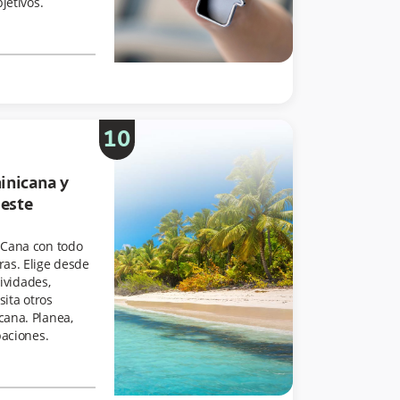
jetivos.
10
inicana y
 este
 Cana con todo
as. Elige desde
tividades,
sita otros
cana. Planea,
paciones.