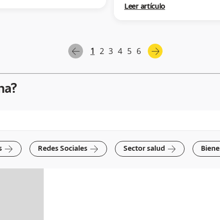
Leer artículo
1
2
3
4
5
6
arrow-left
arrow-right
ma?
arrow-right
arrow-right
arrow-right
s
Redes Sociales
Sector salud
Biene