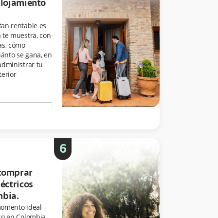
 alojamiento
tan rentable es
 te muestra, con
as, cómo
uánto se gana, en
administrar tu
terior
6
 comprar
léctricos
mbia.
momento ideal
co en Colombia.