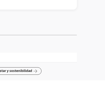
arrow-right
star y sostenibilidad