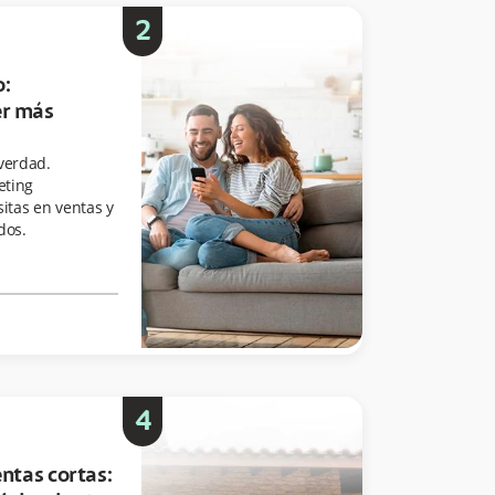
2
o:
er más
verdad.
eting
sitas en ventas y
dos.
4
entas cortas: