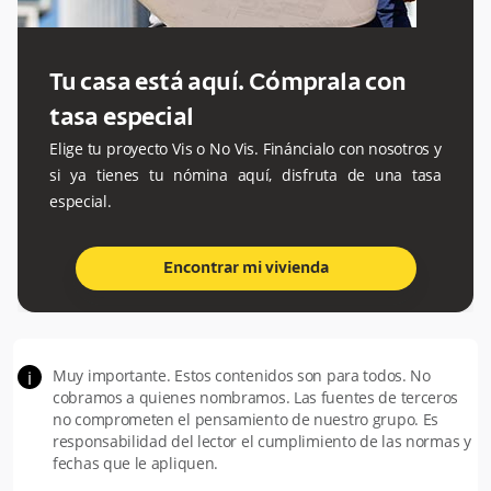
Tu casa está aquí. Cómprala con
tasa especial
Elige tu proyecto Vis o No Vis. Fináncialo con nosotros y
si ya tienes tu nómina aquí, disfruta de una tasa
especial.
Encontrar mi vivienda
Muy importante. Estos contenidos son para todos. No
i
cobramos a quienes nombramos. Las fuentes de terceros
no comprometen el pensamiento de nuestro grupo. Es
responsabilidad del lector el cumplimiento de las normas y
fechas que le apliquen.