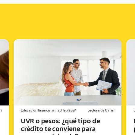
n
Educación financiera
|
23 feb 2024
Lectura de
6
min
UVR o pesos: ¿qué tipo de
crédito te conviene para