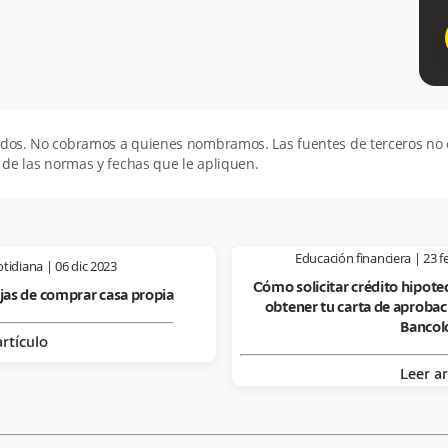
todos. No cobramos a quienes nombramos. Las fuentes de terceros n
 de las normas y fechas que le apliquen.
Educación financiera
|
23 f
otidiana
|
06 dic 2023
Cómo solicitar crédito hipotec
jas de comprar casa propia
obtener tu carta de aprobac
Bancol
artículo
Leer ar