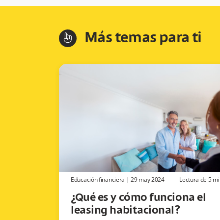
Más temas para ti
hand-index
Educación financiera
|
29 may 2024
Lectura de
5
mi
¿Qué es y cómo funciona el
leasing habitacional?