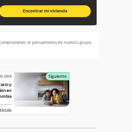
Encontrar mi vivienda
o comprometen el pensamiento de nuestro grupo.
eb 2024
Siguiente
ario y
ión en
ombia
tículo