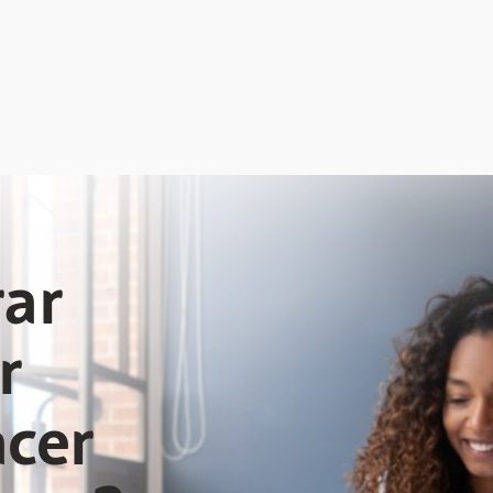
ar
r
acer