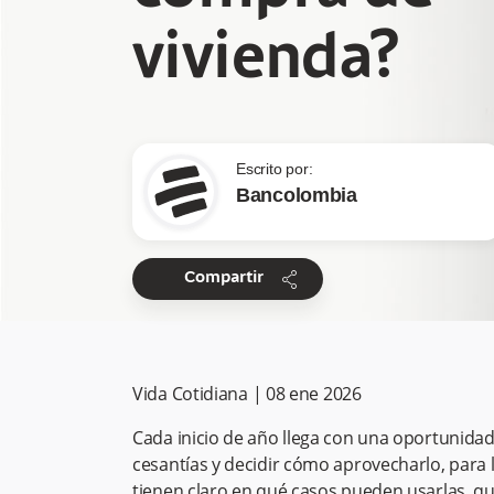
vivienda?
Escrito por:
Bancolombia
share
Compartir
Vida Cotidiana
|
08 ene 2026
Cada inicio de año llega con una oportunidad
cesantías y decidir cómo aprovecharlo, para
tienen claro en qué casos pueden usarlas, qu