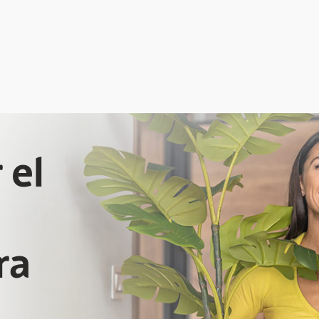
 el
ra