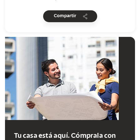
share
Compartir
Tu casa está aquí. Cómprala con