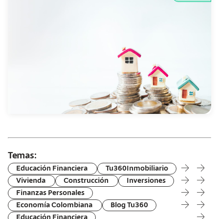
Temas:
arrow-right
arrow-right
Educación Financiera
Tu360Inmobiliario
arrow-right
arrow-right
Vivienda
Construcción
Inversiones
arrow-right
arrow-right
Finanzas Personales
arrow-right
arrow-right
Economía Colombiana
Blog Tu360
arrow-right
Educación Financiera