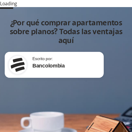
Loading
¿Por qué comprar apartamentos
sobre planos? Todas las ventajas
aquí
Escrito por:
Bancolombia