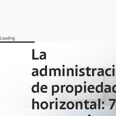
Loading
La
administrac
de propieda
horizontal: 