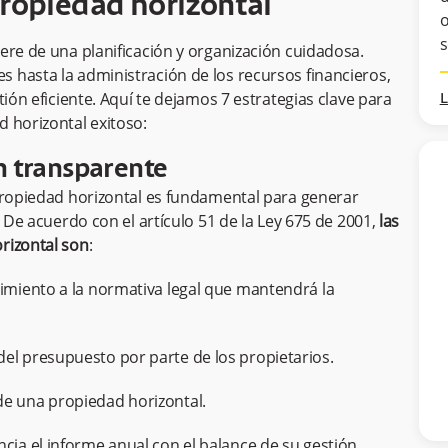
propiedad horizontal
o
s
ere de una planificación y organización cuidadosa.
 hasta la administración de los recursos financieros,
ión eficiente. Aquí te dejamos 7 estrategias clave para
L
d horizontal exitoso:
n transparente
 propiedad horizontal es fundamental para generar
. De acuerdo con el artículo 51 de la Ley 675 de 2001,
las
rizontal son
:
limiento a la normativa legal que mantendrá la
del presupuesto por parte de los propietarios.
de una propiedad horizontal.
ncia el informe anual con el balance de su gestión.