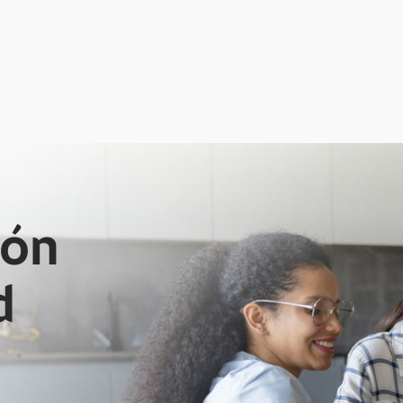
ión
d
7