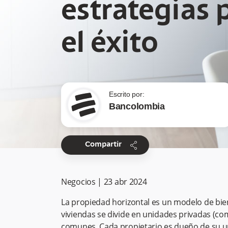
estrategias 
el éxito
Escrito por:
Bancolombia
share
Compartir
Negocios
|
23 abr 2024
La propiedad horizontal es un modelo de bien
viviendas se divide en unidades privadas (co
comunes. Cada propietario es dueño de su 