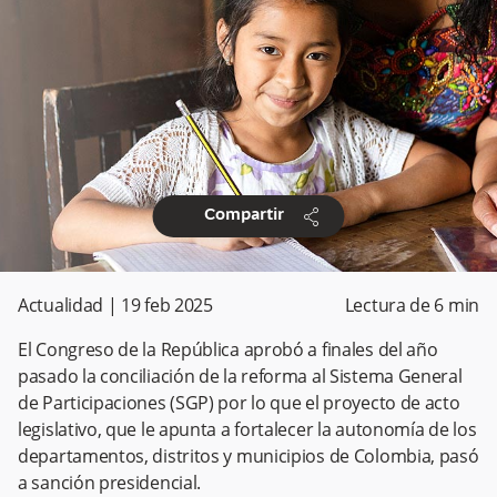
share
Compartir
Actualidad
|
19 feb 2025
Lectura de
6
min
El Congreso de la República aprobó a finales del año
pasado la conciliación de la reforma al Sistema General
de Participaciones (SGP) por lo que el proyecto de acto
legislativo, que le apunta a fortalecer la autonomía de los
departamentos, distritos y municipios de Colombia, pasó
a sanción presidencial.