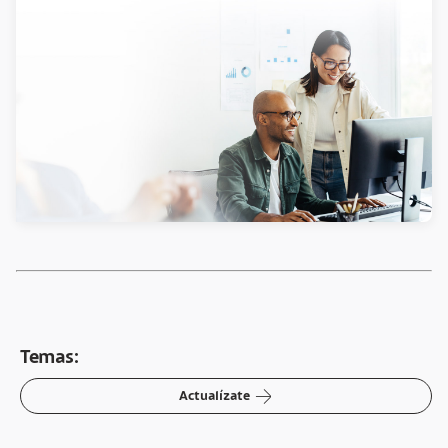
Temas:
arrow-right
Actualízate