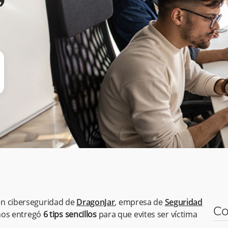
”
en ciberseguridad de
DragonJar
, empresa de
Seguridad
Co
 nos entregó
6 tips sencillos
para que evites ser víctima