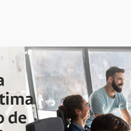
a
ctima
o de