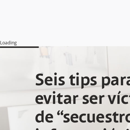
Loading
Seis tips par
evitar ser ví
de “secuestr