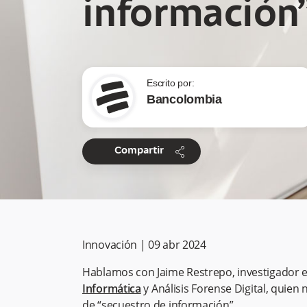
información
Escrito por:
Bancolombia
share
Compartir
Innovación
|
09 abr 2024
Hablamos con Jaime Restrepo, investigador 
Informática
y Análisis Forense Digital, quien
de “secuestro de información”.