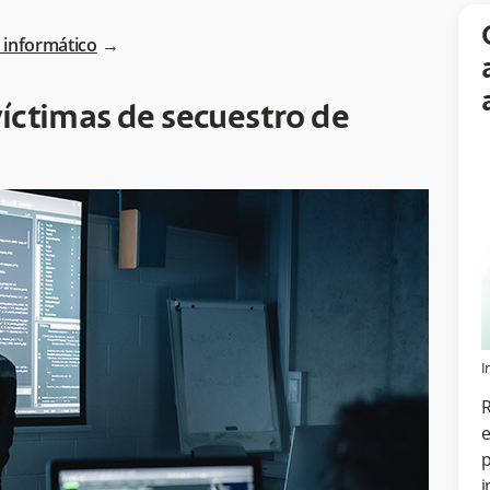
 informático
→
 víctimas de secuestro de
I
R
e
p
i