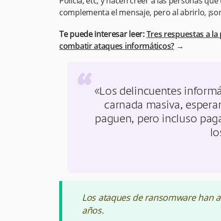
Policía, etc; y hacen creer a las personas qu
complementa el mensaje, pero al abrirlo, ¡so
Te puede interesar leer:
Tres respuestas a la p
combatir ataques informáticos?
→
“
«Los delincuentes inform
carnada masiva, espera
paguen, pero incluso pag
lo
Los ataques de ransomware han a
años.