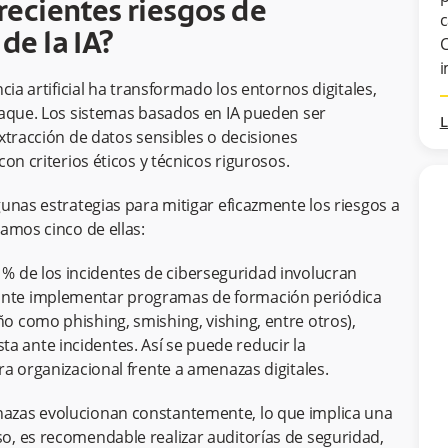
crecientes riesgos de
c
de la IA?
C
i
ia artificial ha transformado los entornos digitales,
taque. Los sistemas basados en IA pueden ser
L
xtracción de datos sensibles o decisiones
on criterios éticos y técnicos rigurosos.
unas estrategias para mitigar eficazmente los riesgos a
amos cinco de ellas:
 % de los incidentes de ciberseguridad involucran
tante implementar programas de formación periódica
ño como phishing, smishing, vishing, entre otros),
a ante incidentes. Así se puede reducir la
ura organizacional frente a amenazas digitales.
azas evolucionan constantemente, lo que implica una
so, es recomendable realizar auditorías de seguridad,