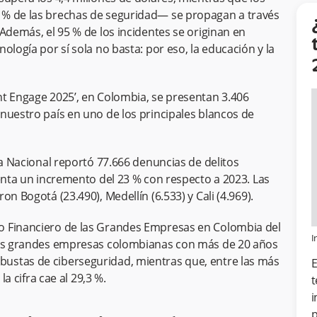
 % de las brechas de seguridad— se propagan a través
Además, el 95 % de los incidentes se originan en
ología por sí sola no basta: por eso, la educación y la
nt Engage 2025’, en Colombia, se presentan 3.406
nuestro país en uno de los principales blancos de
ía Nacional reportó 77.666 denuncias de delitos
senta un incremento del 23 % con respecto a 2023. Las
n Bogotá (23.490), Medellín (6.533) y Cali (4.969).
o Financiero de las Grandes Empresas en Colombia del
I
 las grandes empresas colombianas con más de 20 años
ustas de ciberseguridad, mientras que, entre las más
E
la cifra cae al 29,3 %.
t
i
p