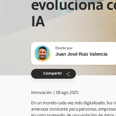
evoluciona c
IA
Escrito por:
Juan José Ruiz Valencia
share
Compartir
Innovación
|
08 ago 2025
En un mundo cada vez más digitalizado, los 
amenaza constante para personas, empresas y
el costo promedio de una violación de datos 