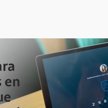
ara
s en
ue