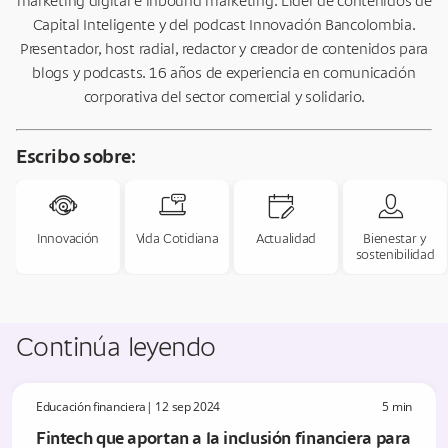
marketing digital e inbound marketing. Líder de contenidos de
Capital Inteligente y del podcast Innovación Bancolombia.
Presentador, host radial, redactor y creador de contenidos para
blogs y podcasts. 16 años de experiencia en comunicación
corporativa del sector comercial y solidario.
Escribo sobre:
tabot
laptop-chat
calendar-edit
users-check
Innovación
Vida Cotidiana
Actualidad
Bienestar y
sostenibilidad
Continúa leyendo
Educación financiera
|
12 sep 2024
5
min
Fintech que aportan a la inclusión financiera para