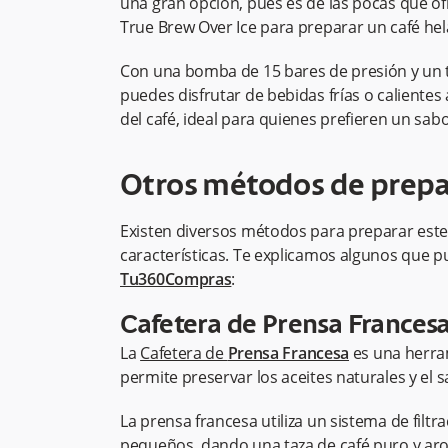
una gran opción, pues es de las pocas que o
True Brew Over Ice para preparar un café he
Con una bomba de 15 bares de presión y un
puedes disfrutar de bebidas frías o calientes
del café, ideal para quienes prefieren un sab
Otros métodos de prepar
Existen diversos métodos para preparar este t
características. Te explicamos algunos que p
Tu360Compras
:
Cafetera de Prensa Frances
La
Cafetera de
Prensa Francesa
es una herra
permite preservar los aceites naturales y el
La prensa francesa utiliza un sistema de filt
pequeños, dando una taza de café puro y ar