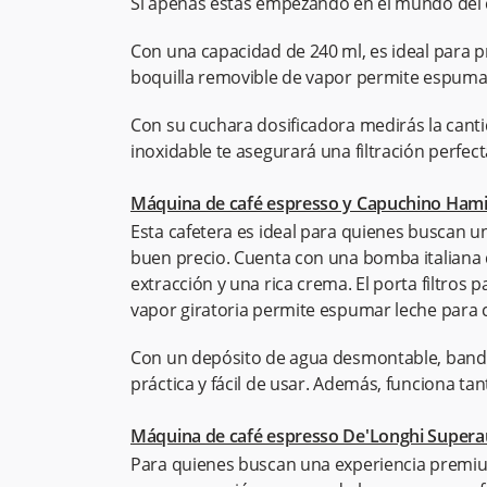
Si apenas estás empezando en el mundo del c
Con una capacidad de 240 ml, es ideal para 
boquilla removible de vapor permite espumar
Con su cuchara dosificadora medirás la cantida
inoxidable te asegurará una filtración perfec
Máquina de café espresso y Capuchino Hami
Esta cafetera es ideal para quienes buscan un
buen precio. Cuenta con una bomba italiana 
extracción y una rica crema. El porta filtros pat
vapor giratoria permite espumar leche para 
Con un depósito de agua desmontable, bandej
práctica y fácil de usar. Además, funciona t
Máquina de café espresso De'Longhi Supera
Para quienes buscan una experiencia premium