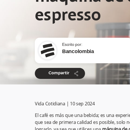
espresso
Escrito por:
Bancolombia
share
Compartir
Vida Cotidiana
|
10 sep 2024
El café es más que una bebida; es una experien
que sea de primera calidad es posible, solo n
lograrlo, ya sea que utilices una
máquina de c