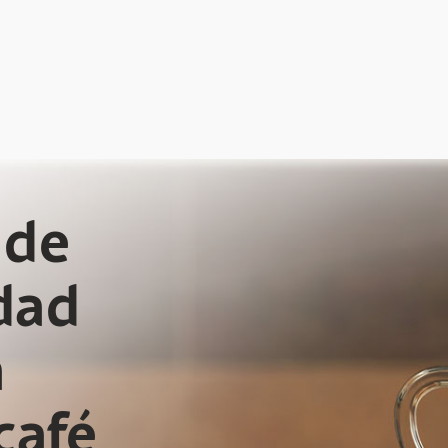
 de
dad
a
café