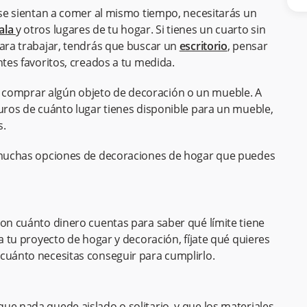
s se sientan a comer al mismo tiempo, necesitarás un
ala
y otros lugares de tu hogar. Si tienes un cuarto sin
para trabajar, tendrás que buscar un
escritorio
, pensar
ntes favoritos, creados a tu medida.
 comprar algún objeto de decoración o un mueble. A
guros de cuánto lugar tienes disponible para un mueble,
s.
y muchas opciones de decoraciones de hogar que puedes
con cuánto dinero cuentas para saber qué límite tiene
ea tu proyecto de hogar y decoración, fíjate qué quieres
 cuánto necesitas conseguir para cumplirlo.
ue nada quede aislado o solitario, y que los materiales