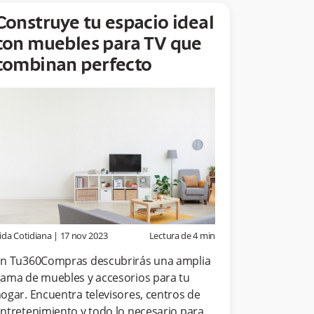
Construye tu espacio ideal
con muebles para TV que
combinan perfecto
ida Cotidiana
|
17 nov 2023
Lectura de
4
min
n Tu360Compras descubrirás una amplia
ama de muebles y accesorios para tu
ogar. Encuentra televisores, centros de
ntretenimiento y todo lo necesario para