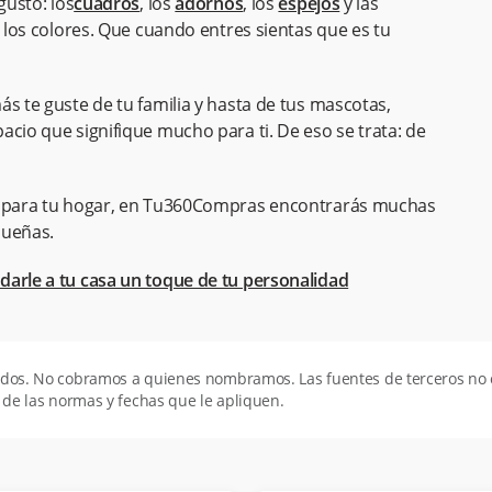
gusto: los
cuadros
, los
adornos
, los
espejos
y las
, los colores. Que cuando entres sientas que es tu
s te guste de tu familia y hasta de tus mascotas,
acio que signifique mucho para ti. De eso se trata: de
as para tu hogar, en Tu360Compras encontrarás muchas
sueñas.
darle a tu casa un toque de tu personalidad
todos. No cobramos a quienes nombramos. Las fuentes de terceros n
 de las normas y fechas que le apliquen.