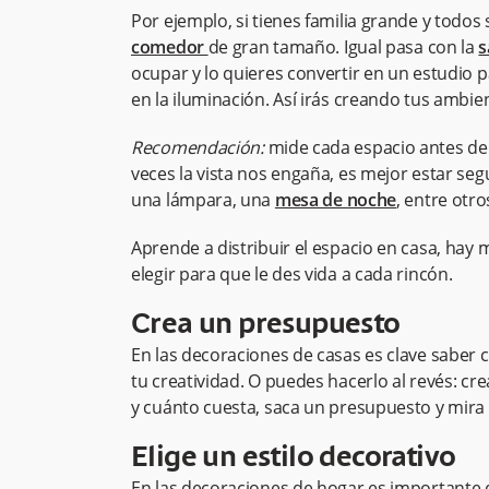
Por ejemplo, si tienes familia grande y todo
comedor
de gran tamaño. Igual pasa con la
s
ocupar y lo quieres convertir en un estudio 
en la iluminación. Así irás creando tus ambie
Recomendación:
mide cada espacio antes de
veces la vista nos engaña, es mejor estar se
una lámpara, una
mesa de noche
,
entre otro
Aprende a distribuir el espacio en casa, ha
elegir para que le des vida a cada rincón.
Crea un presupuesto
En las decoraciones de casas es clave saber 
tu creatividad. O puedes hacerlo al revés: cr
y cuánto cuesta, saca un presupuesto y mira
Elige un estilo decorativo
En las decoraciones de hogar es importante q