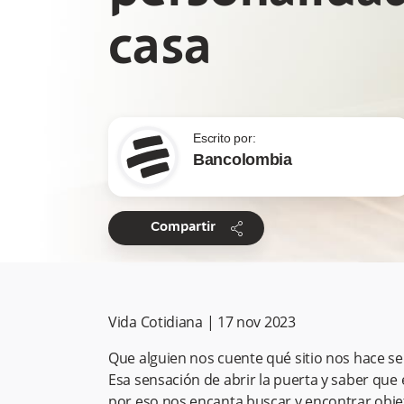
casa
Escrito por:
Bancolombia
share
Compartir
Vida Cotidiana
|
17 nov 2023
Que alguien nos cuente qué sitio nos hace se
Esa sensación de abrir la puerta y saber qu
por eso nos encanta buscar y encontrar objet