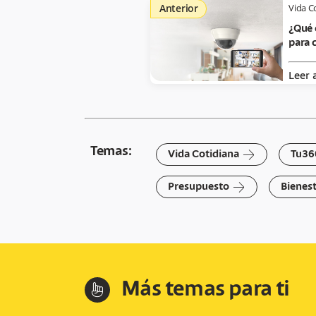
Anterior
Vida C
¿Qué 
para 
Leer 
Temas:
arrow-right
Vida Cotidiana
Tu36
arrow-right
Presupuesto
Bienest
Más temas para ti
hand-index