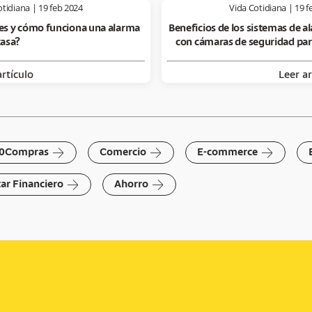
otidiana
|
19 feb 2024
Vida Cotidiana
|
19 f
es y cómo funciona una alarma
Beneficios de los sistemas de a
casa?
con cámaras de seguridad par
artículo
Leer ar
arrow-right
arrow-right
arrow-right
0Compras
Comercio
E-commerce
arrow-right
arrow-right
ar Financiero
Ahorro