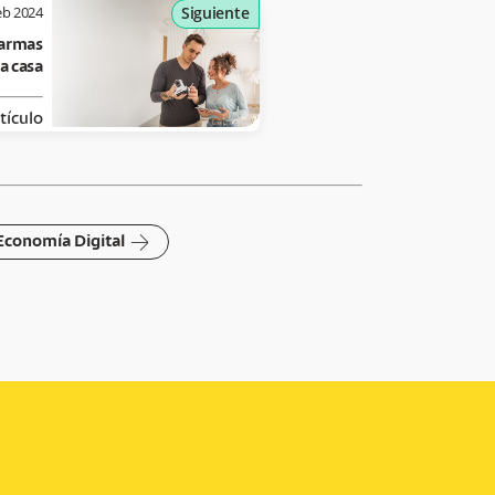
eb 2024
Siguiente
larmas
a casa
tículo
arrow-right
Economía Digital