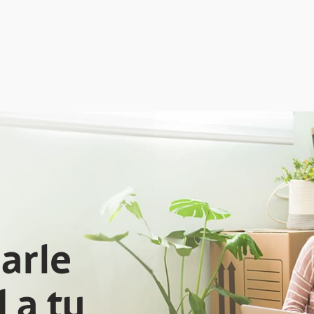
arle
 a tu