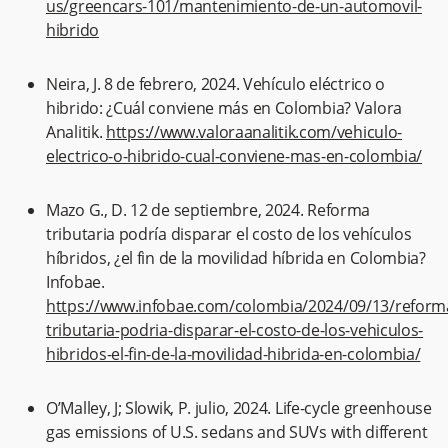
us/greencars-101/mantenimiento-de-un-automovil-
hibrido
Neira, J. 8 de febrero, 2024. Vehículo eléctrico o
hibrido: ¿Cuál conviene más en Colombia? Valora
Analitik.
https://www.valoraanalitik.com/vehiculo-
electrico-o-hibrido-cual-conviene-mas-en-colombia/
Mazo G., D. 12 de septiembre, 2024. Reforma
tributaria podría disparar el costo de los vehículos
híbridos, ¿el fin de la movilidad híbrida en Colombia?
Infobae.
https://www.infobae.com/colombia/2024/09/13/reform
tributaria-podria-disparar-el-costo-de-los-vehiculos-
hibridos-el-fin-de-la-movilidad-hibrida-en-colombia/
O’Malley, J; Slowik, P. julio, 2024. Life-cycle greenhouse
gas emissions of U.S. sedans and SUVs with different