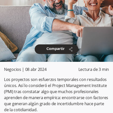
share
Compartir
Negocios
|
08 abr 2024
Lectura de
3
min
Los proyectos son esfuerzos temporales con resultados
únicos. Así lo consideró el Project Management Institute
(PMI) tras constatar algo que muchos profesionales
aprenden de manera empírica: encontrarse con factores
que generan algún grado de incertidumbre hace parte
de la cotidianidad.