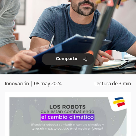
share
Compartir
Innovación
|
08 may 2024
Lectura de
3
min