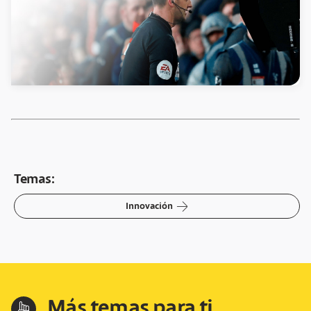
Temas:
arrow-right
Innovación
Más temas para ti
hand-index