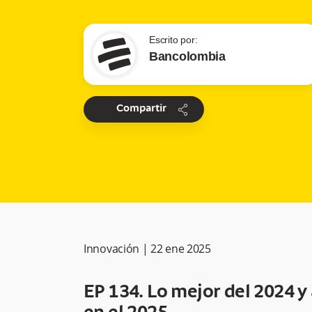
Escrito por:
Bancolombia
share
Compartir
Innovación
|
22 ene 2025
EP 134. Lo mejor del 2024 y