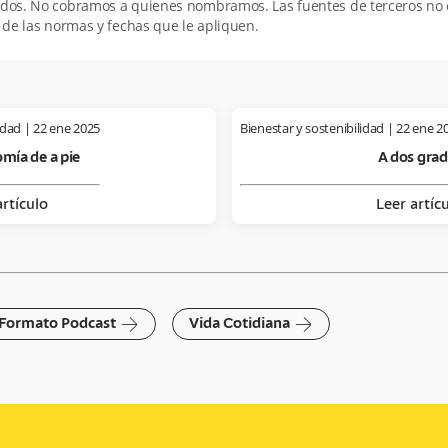
todos. No cobramos a quienes nombramos. Las fuentes de terceros n
 de las normas y fechas que le apliquen.
idad
|
22 ene 2025
Bienestar y sostenibilidad
|
22 ene 2
mía de a pie
A dos gra
artículo
Leer artíc
arrow-right
arrow-right
Formato Podcast
Vida Cotidiana