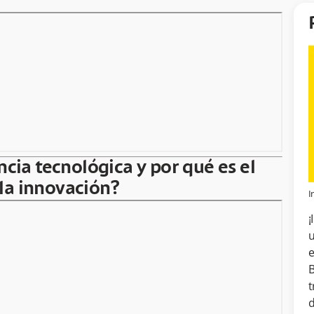
ncia tecnológica y por qué es el
la innovación?
I
¡
u
e
B
t
d