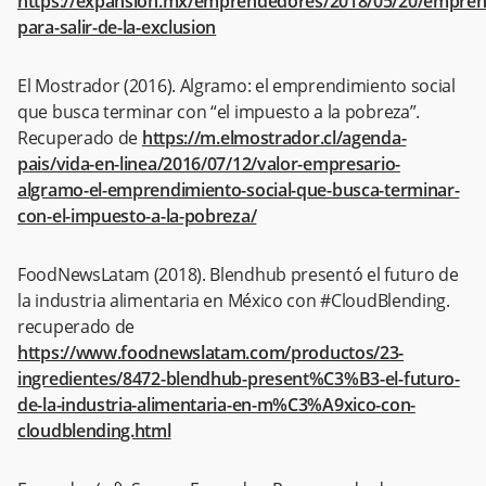
https://expansion.mx/emprendedores/2018/05/20/empren
para-salir-de-la-exclusion
El Mostrador (2016). Algramo: el emprendimiento social
que busca terminar con “el impuesto a la pobreza”.
Recuperado de
https://m.elmostrador.cl/agenda-
pais/vida-en-linea/2016/07/12/valor-empresario-
algramo-el-emprendimiento-social-que-busca-terminar-
con-el-impuesto-a-la-pobreza/
FoodNewsLatam (2018). Blendhub presentó el futuro de
la industria alimentaria en México con #CloudBlending.
recuperado de
https://www.foodnewslatam.com/productos/23-
ingredientes/8472-blendhub-present%C3%B3-el-futuro-
de-la-industria-alimentaria-en-m%C3%A9xico-con-
cloudblending.html