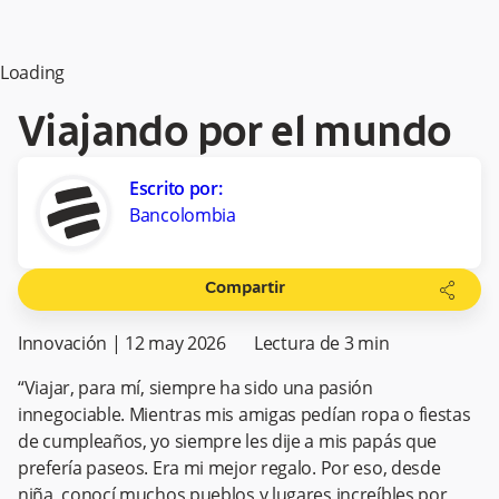
Loading
Viajando por el mundo
Escrito por:
Bancolombia
share
Compartir
Innovación
|
12 may 2026
Lectura de
3
min
“Viajar, para mí, siempre ha sido una pasión
innegociable. Mientras mis amigas pedían ropa o fiestas
de cumpleaños, yo siempre les dije a mis papás que
prefería paseos. Era mi mejor regalo. Por eso, desde
niña, conocí muchos pueblos y lugares increíbles por