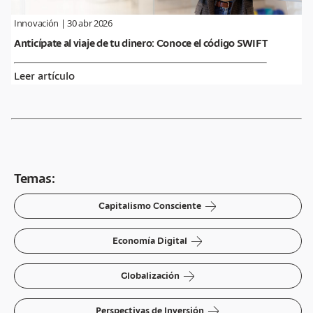
Innovación
|
30 abr 2026
Anticípate al viaje de tu dinero: Conoce el código SWIFT
Leer artículo
Temas:
arrow-right
Capitalismo Consciente
arrow-right
Economía Digital
arrow-right
Globalización
arrow-right
Perspectivas de Inversión