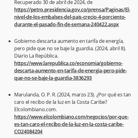
Recuperado 30 de abril de 2024, de
https://petro.presidencia.gov.co/prensa/Paginas/El-
nivel-de-los-embalses-del-pais-crecio-4-porciento-
durante-el-pasado-fin-de-semana-240422.aspx
Gobierno descarta aumento en tarifa de energía,
pero pide que no se baje la guardia. (2024, abril 8).
Diario La República.
https://www.larepublica.co/economia/gobierno-
descarta-aumento-en-tarifa-de-energia-pero-pide-
que-no-se-baje-la-guardia-3836293
Marulanda, O. P. R. (2024, marzo 23). ¿Por qué es tan
caro el recibo de la luz en la Costa Caribe?
Elcolombiano.com.
https://www.elcolombiano.com/negocios/por-que-
es-tan-caro-el-recibo-de-la-luz-en-la-costa-caribe-
CO24084204