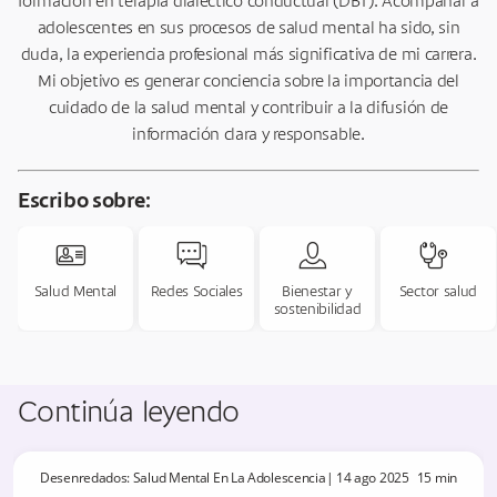
formación en terapia dialéctico conductual (DBT). Acompañar a
adolescentes en sus procesos de salud mental ha sido, sin
duda, la experiencia profesional más significativa de mi carrera.
Mi objetivo es generar conciencia sobre la importancia del
cuidado de la salud mental y contribuir a la difusión de
información clara y responsable.
Escribo sobre:
face-id
chat-comments
users-check
stethoscope
Salud Mental
Redes Sociales
Bienestar y
Sector salud
sostenibilidad
Continúa leyendo
Desenredados: Salud Mental En La Adolescencia
|
14 ago 2025
15
min