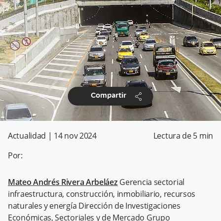
share
Compartir
Actualidad
|
14 nov 2024
Lectura de
5
min
Por:
Mateo Andrés Rivera Arbeláez
Gerencia sectorial
infraestructura, construcción, inmobiliario, recursos
naturales y energía Dirección de Investigaciones
Económicas, Sectoriales y de Mercado Grupo