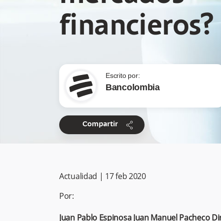
financieros?
Escrito por:
Bancolombia
share
Compartir
Actualidad
|
17 feb 2020
Por:
Juan Pablo Espinosa Juan Manuel Pacheco
Di