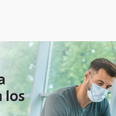
a
 los