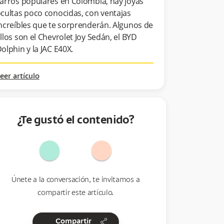
arros populares en Colombia, hay joyas
cultas poco conocidas, con ventajas
ncreíbles que te sorprenderán. Algunos de
llos son el Chevrolet Joy Sedán, el BYD
olphin y la JAC E40X.
eer artículo
¿Te gustó el contenido?
Únete a la conversación, te invitamos a
compartir este artículo.
share
Compartir