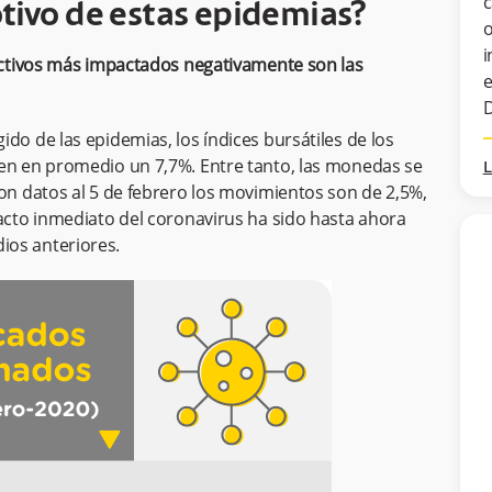
c
tivo de estas epidemias?
o
i
 activos más impactados negativamente son las
e
D
do de las epidemias, los índices bursátiles de los
aen en promedio un 7,7%. Entre tanto, las monedas se
L
con datos al 5 de febrero los movimientos son de 2,5%,
pacto inmediato del coronavirus ha sido hasta ahora
ios anteriores.