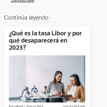
22032023.pdf
Continúa leyendo
¿Qué es la tasa Libor y por
qué desaparecerá en
2023?
Actualidad
|
26 may 2023
Lectura de
6
min