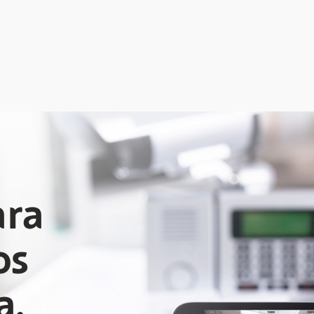
ara
os
a,