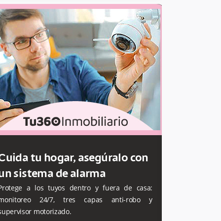
Cuida tu hogar, asegúralo con
Tu negoc
Elige un sist
un sistema de alarma
Incluye monit
Protege a los tuyos dentro y fuera de casa:
Beneficios si 
monitoreo 24/7, tres capas anti-robo y
supervisor motorizado.