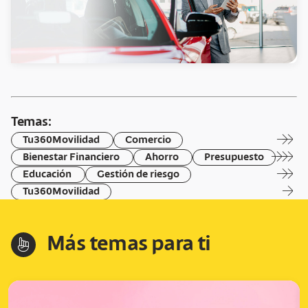
Temas:
arrow-right
arrow-right
Tu360Movilidad
Comercio
arrow-right
arrow-right
arrow-right
Bienestar Financiero
Ahorro
Presupuesto
arrow-right
arrow-right
Educación
Gestión de riesgo
arrow-right
Tu360Movilidad
Más temas para ti
hand-index