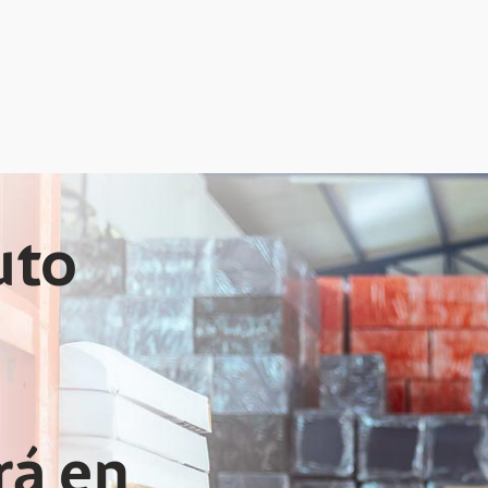
uto
á en