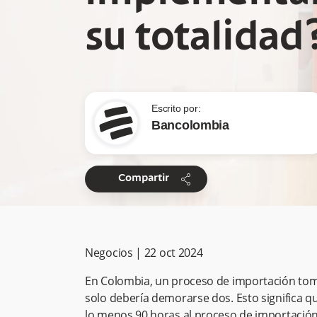
su totalidad
Escrito por:
Bancolombia
share
Compartir
Negocios
|
22 oct 2024
En Colombia, un proceso de importación toma
solo debería demorarse dos. Esto significa qu
lo menos 90 horas al proceso de importació