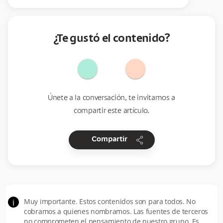
¿Te gustó el contenido?
Únete a la conversación, te invitamos a
compartir este artículo.
share
Compartir
Muy importante. Estos contenidos son para todos. No
i
cobramos a quienes nombramos. Las fuentes de terceros
no comprometen el pensamiento de nuestro grupo. Es