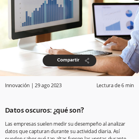
share
Compartir
Innovación
|
29 ago 2023
Lectura de
6
min
Datos oscuros: ¿qué son?
Las empresas suelen medir su desempeño al analizar
datos que capturan durante su actividad diaria. Así
pueden saber qué tan altas fueron las ventas durante