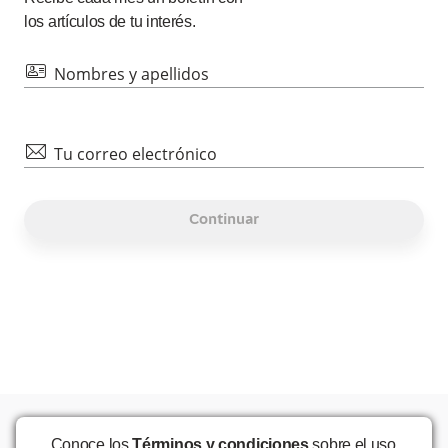
los artículos de tu interés.
id
Nombres y apellidos
mail
Tu correo electrónico
Continuar
Conoce los
Términos y condiciones
sobre el uso