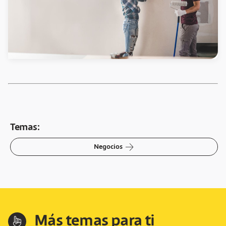
Temas:
arrow-right
Negocios
Más temas para ti
hand-index