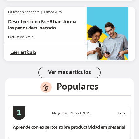
Educación financiera
|
09 may 2025
Descubre cómo Bre-B transforma
los pagos de tu negocio
Lectura de
5
min
Leer artículo
Ver más artículos
Populares
thumbs-up
1
Negocios
|
15 oct 2025
2
min
Aprende con expertos sobre productividad empresarial
C
q