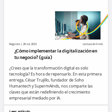
Planeación
Productividad
dios de pago
Pymes
Tributario
Estratégica
Administrativa
Negocios
|
28 oct 2025
Lectura de
4
min
¿Cómo implementar la digitalización en
tu negocio? (guía)
¿Crees que la transformación digital es solo
tecnología? Es hora de repensarlo. En esta primera
entrega, César Trujillo, fundador de Soho
Humantech y SupermAInds, nos comparte las
claves que están redefiniendo el crecimiento
empresarial mediado por IA.