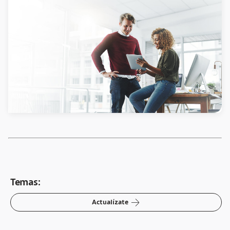
Temas:
arrow-right
Actualízate