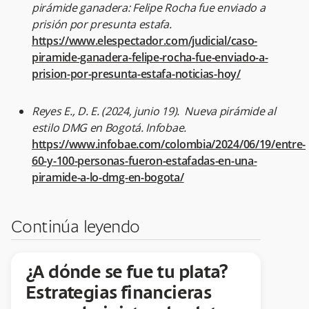
pirámide ganadera: Felipe Rocha fue enviado a
prisión por presunta estafa.
https://www.elespectador.com/judicial/caso-
piramide-ganadera-felipe-rocha-fue-enviado-a-
prision-por-presunta-estafa-noticias-hoy/
Reyes E., D. E. (2024, junio 19). Nueva pirámide al
estilo DMG en Bogotá. Infobae.
https://www.infobae.com/colombia/2024/06/19/entre-
60-y-100-personas-fueron-estafadas-en-una-
piramide-a-lo-dmg-en-bogota/
Continúa leyendo
¿A dónde se fue tu plata?
Estrategias financieras