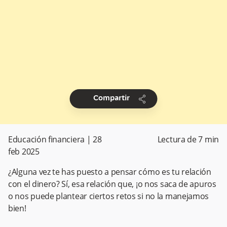
share
Compartir
Educación financiera
|
28
Lectura de
7
min
feb 2025
¿Alguna vez te has puesto a pensar cómo es tu relación
con el dinero? Sí, esa relación que, ¡o nos saca de apuros
o nos puede plantear ciertos retos si no la manejamos
bien!