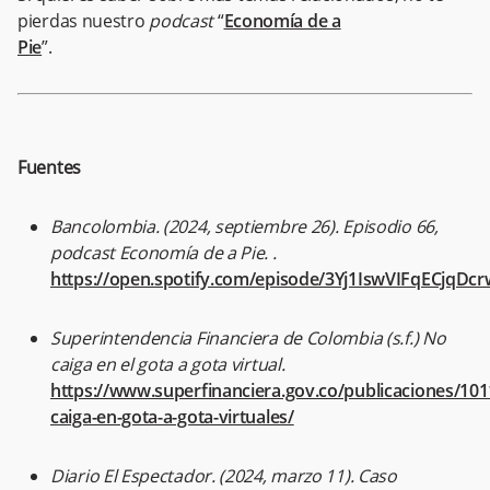
pierdas nuestro
podcast
“
Economía de a
Pie
Fuentes
Bancolombia. (2024, septiembre 26). Episodio 66,
podcast Economía de a Pie. .
https://open.spotify.com/episode/3Yj1IswVIFqECjqDc
Superintendencia Financiera de Colombia (s.f.) No
caiga en el gota a gota virtual.
https://www.superfinanciera.gov.co/publicaciones/10
caiga-en-gota-a-gota-virtuales/
Diario El Espectador. (2024, marzo 11). Caso