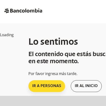
bancolombia-horizontal
Loading
Lo sentimos
El contenido que estás bus
en este momento.
Por favor ingresa más tarde.
IR A PERSONAS
IR AL INICIO