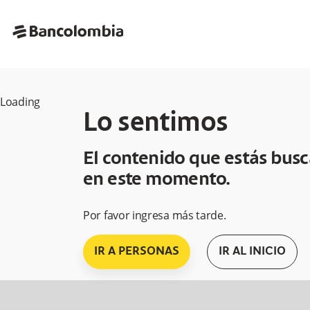
bancolombia-horizontal
Loading
Lo sentimos
El contenido que estás bus
en este momento.
Por favor ingresa más tarde.
IR A PERSONAS
IR AL INICIO