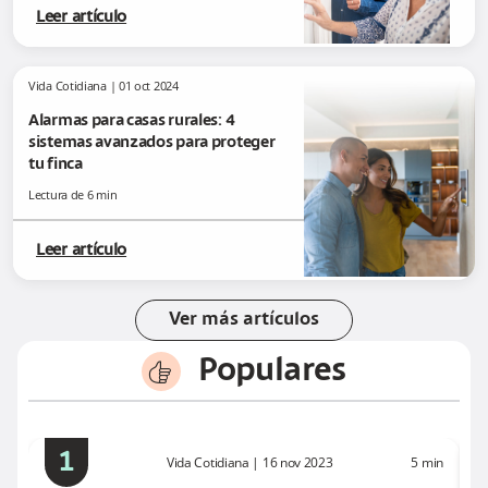
Leer artículo
Vida Cotidiana
|
01 oct 2024
Alarmas para casas rurales: 4
sistemas avanzados para proteger
tu finca
Lectura de
6
min
Leer artículo
Ver más artículos
Populares
thumbs-up
1
Vida Cotidiana
|
16 nov 2023
5
min