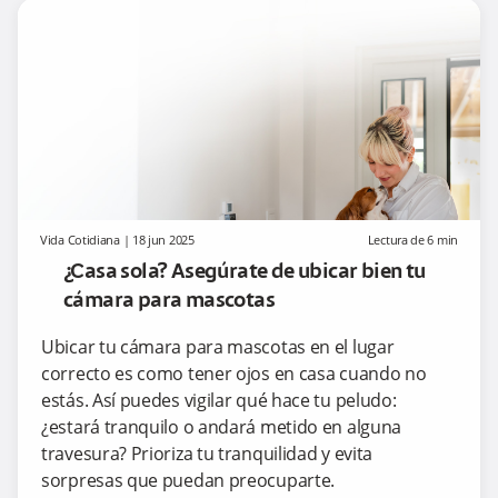
investment
affinity
scooter
people
Eficiencia
Empresas
Energías
Movilidad
Gobierno
energética
Sostenibles
renovables
Sostenible
corporativ
Vida Cotidiana
|
18 jun 2025
Lectura de
6
min
¿Casa sola? Asegúrate de ubicar bien tu
cámara para mascotas
Ubicar tu cámara para mascotas en el lugar
correcto es como tener ojos en casa cuando no
estás. Así puedes vigilar qué hace tu peludo:
¿estará tranquilo o andará metido en alguna
travesura? Prioriza tu tranquilidad y evita
sorpresas que puedan preocuparte.