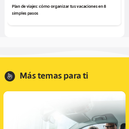
Plan de viajes: cómo organizar tus vacaciones en 8
F
simples pasos
f
Más temas para ti
hand-index