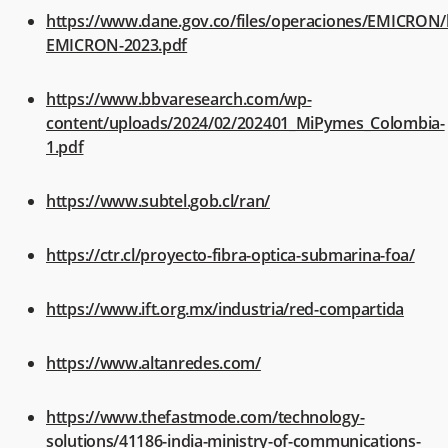
https://www.dane.gov.co/files/operaciones/EMICRON/
EMICRON-2023.pdf
https://www.bbvaresearch.com/wp-
content/uploads/2024/02/202401_MiPymes_Colombia-
1.pdf
https://www.subtel.gob.cl/ran/
https://ctr.cl/proyecto-fibra-optica-submarina-foa/
https://www.ift.org.mx/industria/red-compartida
https://www.altanredes.com/
https://www.thefastmode.com/technology-
solutions/41186-india-ministry-of-communications-