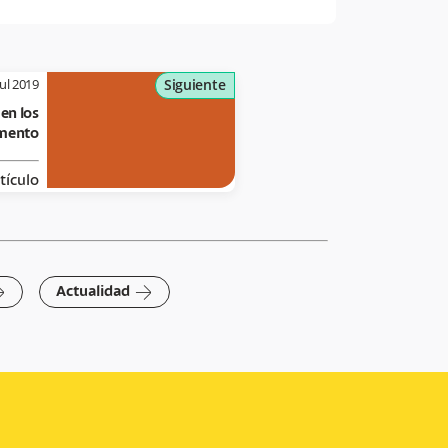
jul 2019
Siguiente
en los
emento
tículo
ight
arrow-right
Actualidad