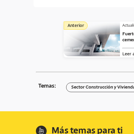
Anterior
Actual
Fuert
cemen
Leer 
Temas:
Sector Construcción y Viviend
Más temas para ti
hand-index