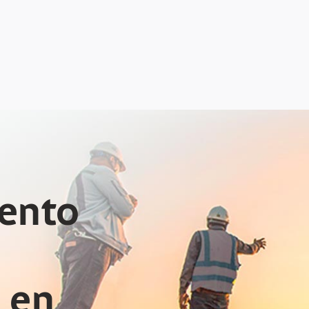
ento
 en