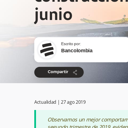
junio
Escrito por:
Bancolombia
share
Compartir
Actualidad
|
27 ago 2019
Observamos un mejor comportamien
segundo trimestre de 2019, evidenc