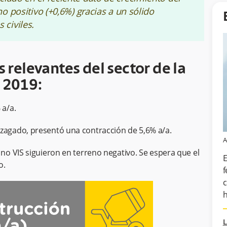
no positivo (+0,6%) gracias a un sólido
civiles.
 relevantes del sector de la
 2019:
 a/a.
ezagado, presentó una contracción de 5,6% a/a.
A
 no VIS siguieron en terreno negativo. Se espera que el
E
o.
f
c
h
L