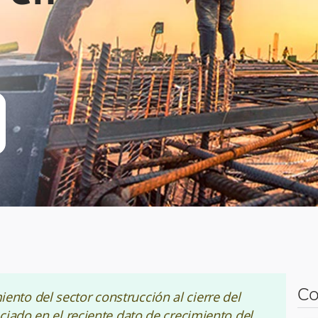
Co
to del sector construcción al cierre del
iado en el reciente dato de crecimiento del