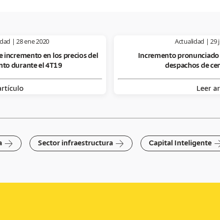
idad
|
28 ene 2020
Actualidad
|
29 
e incremento en los precios del
Incremento pronunciado 
to durante el 4T19
despachos de c
artículo
Leer ar
arrow-right
arrow-right
arrow-r
a
Sector infraestructura
Capital Inteligente