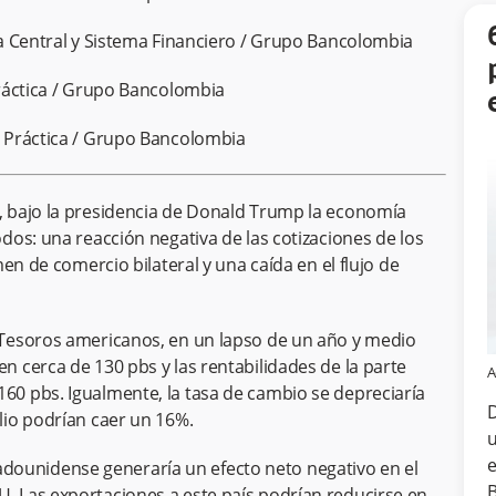
a Central y Sistema Financiero / Grupo Bancolombia
ráctica / Grupo Bancolombia
 Práctica / Grupo Bancolombia
 bajo la presidencia de Donald Trump la economía
os: una reacción negativa de las cotizaciones de los
en de comercio bilateral y una caída en el flujo de
s Tesoros americanos, en un lapso de un año y medio
en cerca de 130 pbs y las rentabilidades de la parte
A
160 pbs. Igualmente, la tasa de cambio se depreciaría
D
olio podrían caer un 16%.
u
e
dounidense generaría un efecto neto negativo en el
B
U. Las exportaciones a este país podrían reducirse en