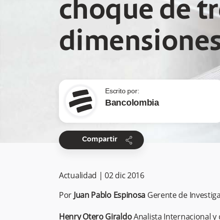
choque de tr
dimensione
Escrito por:
Bancolombia
share
Compartir
Actualidad
|
02 dic 2016
Por
Juan Pablo Espinosa
Gerente de Investig
Henry Otero Giraldo
Analista Internacional 