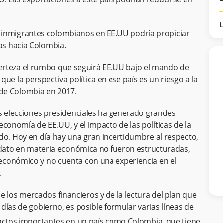
L
 inmigrantes colombianos en EE.UU podría propiciar
sas hacia Colombia.
erteza el rumbo que seguirá EE.UU bajo el mando de
ue la perspectiva política en ese país es un riesgo a la
de Colombia en 2017.
as elecciones presidenciales ha generado grandes
conomía de EE.UU, y el impacto de las políticas de la
do. Hoy en día hay una gran incertidumbre al respecto,
didato en materia económica no fueron estructuradas,
económico y no cuenta con una experiencia en el
.
l de los mercados financieros y de la lectura del plan que
días de gobierno, es posible formular varias líneas de
ctos importantes en un país como Colombia, que tiene