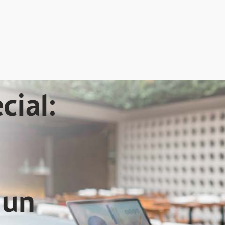
cial:
 un